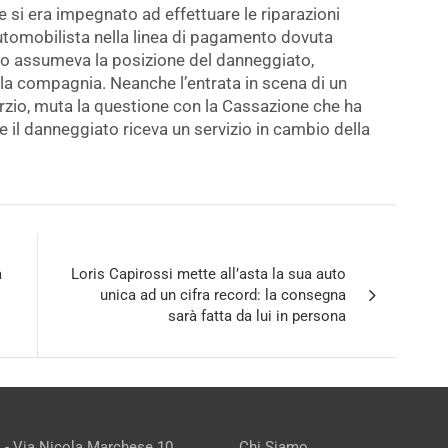
e si era impegnato ad effettuare le riparazioni
utomobilista nella linea di pagamento dovuta
rzio assumeva la posizione del danneggiato,
lla compagnia. Neanche l’entrata in scena di un
orzio, muta la questione con la Cassazione che ha
 il danneggiato riceva un servizio in cambio della
a
Loris Capirossi mette all’asta la sua auto
unica ad un cifra record: la consegna
sarà fatta da lui in persona
 - Via Nicola Marchese 10,
Chi Siamo