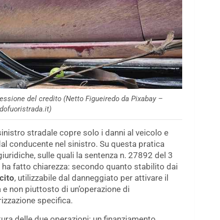
cessione del credito (Netto Figueiredo da Pixabay –
ofuoristrada.it)
nistro stradale copre solo i danni al veicolo e
 dal conducente nel sinistro. Su questa pratica
iuridiche, sulle quali la sentenza n. 27892 del 3
ha fatto chiarezza: secondo quanto stabilito dai
cito
, utilizzabile dal danneggiato per attivare il
a e non piuttosto di un’operazione di
izzazione specifica.
atura delle due operazioni: un finanziamento,