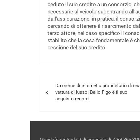
ceduto il suo credito a un consorzio, ch
necessarie al veicolo subentrando all’a
dall’assicurazione; in pratica, il conso
cercando di ottenere il risarcimento da
terzo attore, nel caso specifico il cons
stabilito che la cosa fondamentale è che
cessione del suo credito.
Navigazione
Da meme di internet a proprietario di un
articoli
vettura di lusso: Bello Figo e il suo
acquisto record
Mondofuoristrada.it di proprietà di WEB 365 SRL