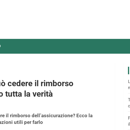
O
uò cedere il rimborso
L
m
 tutta la verità
T
c
ere il rimborso dell’assicurazione? Ecco la
F
ioni utili per farlo
i