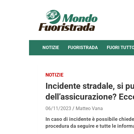
Skip
to
content
NOTIZIE
FUORISTRADA
FUORI TUTT
NOTIZIE
Incidente stradale, si p
dell’assicurazione? Ecco
06/11/2023
Matteo Vana
In caso di incidente è possibile chied
procedura da seguire e tutte le informaz