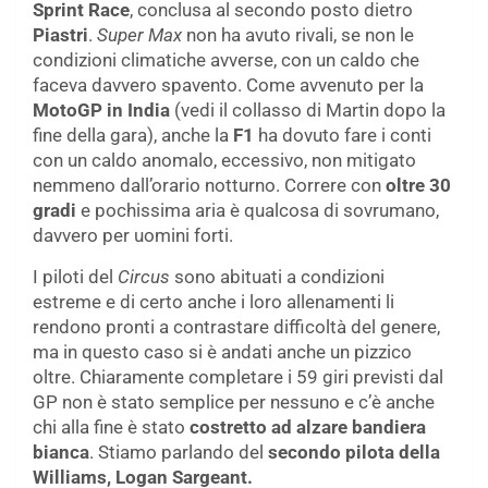
Sprint Race
, conclusa al secondo posto dietro
Piastri
.
Super Max
non ha avuto rivali, se non le
condizioni climatiche avverse, con un caldo che
faceva davvero spavento. Come avvenuto per la
MotoGP in India
(vedi il collasso di Martin dopo la
fine della gara), anche la
F1
ha dovuto fare i conti
con un caldo anomalo, eccessivo, non mitigato
nemmeno dall’orario notturno. Correre con
oltre 30
gradi
e pochissima aria è qualcosa di sovrumano,
davvero per uomini forti.
I piloti del
Circus
sono abituati a condizioni
estreme e di certo anche i loro allenamenti li
rendono pronti a contrastare difficoltà del genere,
ma in questo caso si è andati anche un pizzico
oltre. Chiaramente completare i 59 giri previsti dal
GP non è stato semplice per nessuno e c’è anche
chi alla fine è stato
costretto ad alzare bandiera
bianca
. Stiamo parlando del
secondo pilota della
Williams, Logan Sargeant.