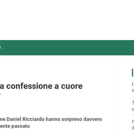
O
la confessione a cuore
L
m
”
T
c
ome Daniel Ricciardo hanno sorpreso davvero
F
cente passato
i