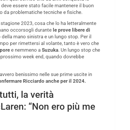
è deve essere stato facile mantenere il buon
to da problematiche tecniche e fisiche.
la stagione 2023, cosa che lo ha letteralmente
mano occorsogli durante
le prove libere di
 della mano sinistra e un lungo stop. Per il
mpo per rimettersi al volante, tanto è vero che
apore
e nemmeno a
Suzuka
. Un lungo stop che
el prossimo week end, quando dovrebbe
avvero benissimo nelle sue prime uscite in
confermare Ricciardo anche per il 2024.
tti, la verità
cLaren: “Non ero più me