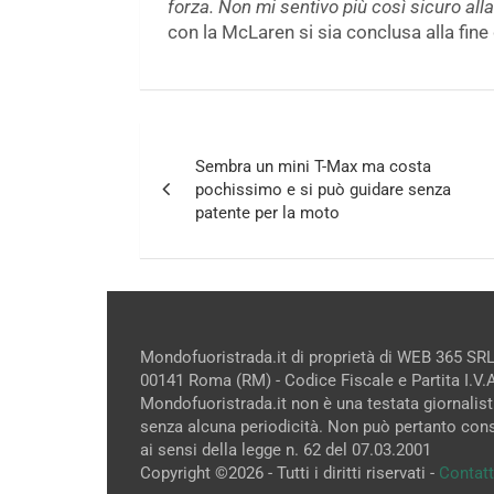
forza. Non mi sentivo più così sicuro alla
con la McLaren si sia conclusa alla fine
Navigazione
Sembra un mini T-Max ma costa
articoli
pochissimo e si può guidare senza
patente per la moto
Mondofuoristrada.it di proprietà di WEB 365 SRL
00141 Roma (RM) - Codice Fiscale e Partita I.V
Mondofuoristrada.it non è una testata giornalist
senza alcuna periodicità. Non può pertanto cons
ai sensi della legge n. 62 del 07.03.2001
Copyright ©2026 - Tutti i diritti riservati -
Contatt