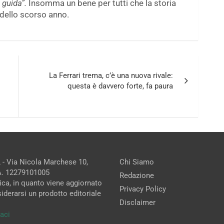
 guida”.
Insomma un bene per tutti che la storia
 dello scorso anno.
La Ferrari trema, c’è una nuova rivale:
questa è davvero forte, fa paura
 - Via Nicola Marchese 10,
Chi Siamo
.A. 12279101005
Redazione
ica, in quanto viene aggiornato
Privacy Policy
iderarsi un prodotto editoriale
Disclaimer
aci