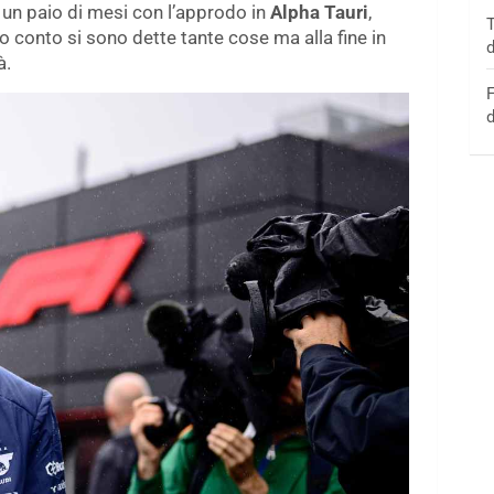
 un paio di mesi con l’approdo in
Alpha Tauri
,
T
o conto si sono dette tante cose ma alla fine in
d
à.
F
d