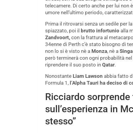
telecamere. Di certo anche per lui non 
umore nell’ultimo periodo, caratterizza
Prima il ritrovarsi senza un sedile per 
spiazzato, poi il
brutto infortunio
alla 
Zandvoort,
con la frattura al metacarpo
34enne di Perth c’è stato bisogno di te
non lo si è visto nè a
Monza
, nè a
Sing
però terminerà con ogni probabilità n
riprendere il suo posto in
Qatar
.
Nonostante
Liam Lawson
abbia fatto d
Formula 1,
l’Alpha Tauri ha deciso di 
Ricciardo sorprende tu
sull’esperienza in M
stesso”