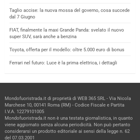
Taglio accise: la nuova mossa del governo, cosa succede
dal 7 Giugno
FIAT, finalmente la maxi Grande Panda: svelato il nuovo
super SUV, sarà anche a benzina
Toyota, offerta per il modello: oltre 5.000 euro di bonus
Ferrari nel futuro: Luce è la prima elettrica, i dettagli
Mondofuoristrada.it di proprietà di WEB 365 SRL - Via Nicola
Marchese 10, 00141 Roma (RM) - Codice Fiscale e Partita
I.V.A. 12279101005
Mondofuoristrada.it non è una testata giornalistica, in quanto
viene aggiornato senza alcuna periodicità. Non può pertanto
considerarsi un prodotto editoriale ai sensi della legge n. 62
del 07.03.2001