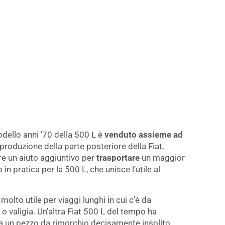
dello anni ’70 della 500 L è
venduto assieme ad
iproduzione della parte posteriore della Fiat,
re un aiuto aggiuntivo per
trasportare
un maggior
n pratica per la 500 L, che unisce l’utile al
, molto utile per viaggi lunghi in cui c’è da
o valigia. Un’altra Fiat 500 L del tempo ha
ta un pezzo da rimorchio decisamente insolito.