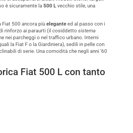
nso è sicuramente la
500 L
vecchio stile, una
la Fiat 500 ancora più
elegante
ed al passo con i
i rinforzo ai paraurti (il cosiddetto
sistema
ne nei parcheggi o nel traffico urbano. Interni
i la Fiat F o la Giardiniera), sedili in pelle con
eclinabili di serie. Una comodità che negli anni ’60
orica Fiat 500 L con tanto