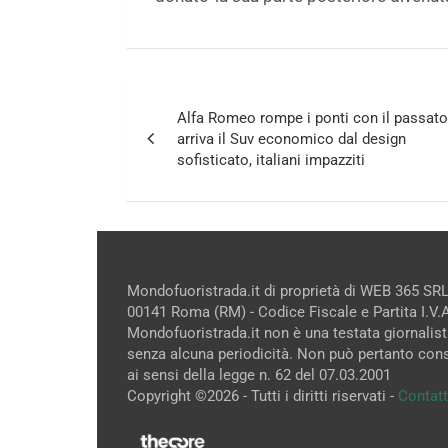
Navigazione
Alfa Romeo rompe i ponti con il passato
articoli
arriva il Suv economico dal design
sofisticato, italiani impazziti
Mondofuoristrada.it di proprietà di WEB 365 SRL
00141 Roma (RM) - Codice Fiscale e Partita I.V
Mondofuoristrada.it non è una testata giornalist
senza alcuna periodicità. Non può pertanto cons
ai sensi della legge n. 62 del 07.03.2001
Copyright ©2026 - Tutti i diritti riservati -
Contatt