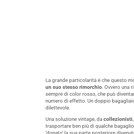
La grande particolarità è che questo mo
un suo stesso rimorchio
. Ovvero una r
sempre di color rosso, che può diventa
numero di effetto. Un doppio bagagliaio i
dilettevole.
Una soluzione vintage, da
collezionisti
trasportare ben più di qualche bagaglio 
‘donato’ la sua parte posteriore divenu