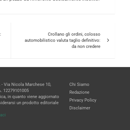
:
Crollano gli ordini, colosso
automobilistico valuta taglio definitivo:
da non credere
 - Via Nicola Marchese 10,
Chi Siamo
.A. 12279101005
Redazione
ica, in quanto viene aggiornato
Privacy Policy
iderarsi un prodotto editoriale
Disclaimer
aci