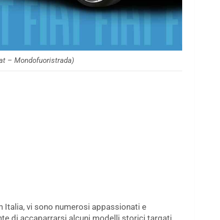
iat – Mondofuoristrada)
 Italia, vi sono numerosi appassionati e
te di accaparrarsi alcuni modelli storici targati