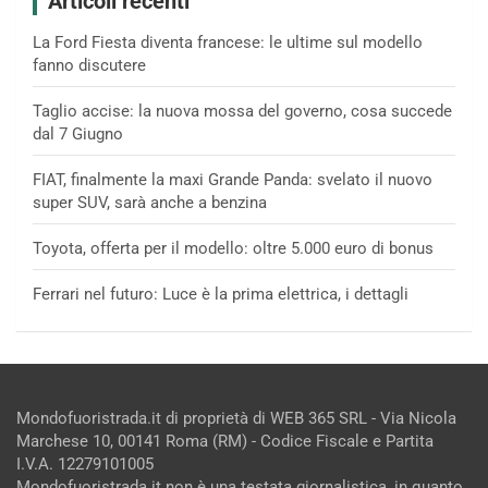
Articoli recenti
La Ford Fiesta diventa francese: le ultime sul modello
fanno discutere
Taglio accise: la nuova mossa del governo, cosa succede
dal 7 Giugno
FIAT, finalmente la maxi Grande Panda: svelato il nuovo
super SUV, sarà anche a benzina
Toyota, offerta per il modello: oltre 5.000 euro di bonus
Ferrari nel futuro: Luce è la prima elettrica, i dettagli
Mondofuoristrada.it di proprietà di WEB 365 SRL - Via Nicola
Marchese 10, 00141 Roma (RM) - Codice Fiscale e Partita
I.V.A. 12279101005
Mondofuoristrada.it non è una testata giornalistica, in quanto