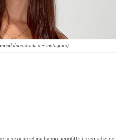
mondofuoristrada.it – Instagram)
e la sexy sorellina hanno sconfitto i pregiudizi ed