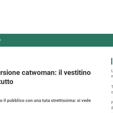
O
sione catwoman: il vestitino
L
m
tutto
T
c
 il pubblico con una tuta strettissima: si vede
F
i