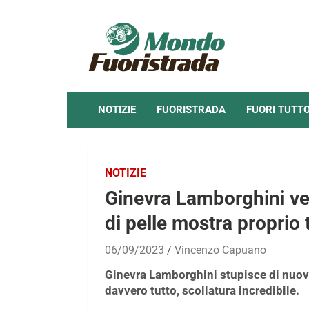
Skip
to
content
NOTIZIE
FUORISTRADA
FUORI TUTT
NOTIZIE
Ginevra Lamborghini ver
di pelle mostra proprio 
06/09/2023
Vincenzo Capuano
Ginevra Lamborghini stupisce di nuovo
davvero tutto, scollatura incredibile.