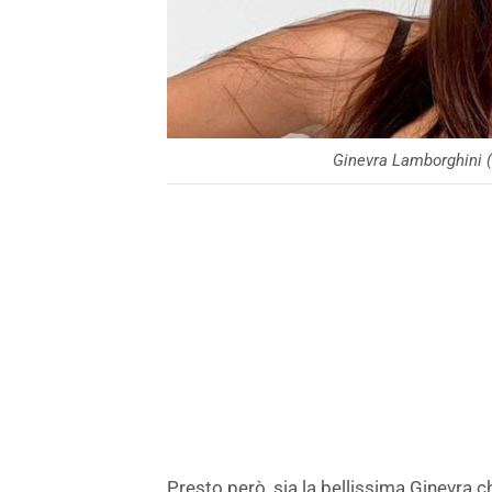
Ginevra Lamborghini (
Presto però, sia la bellissima Ginevra ch