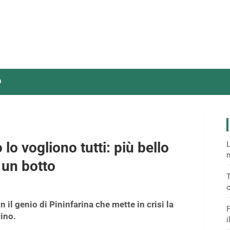
O
lo vogliono tutti: più bello
L
m
 un botto
T
c
il genio di Pininfarina che mette in crisi la
F
ino.
i