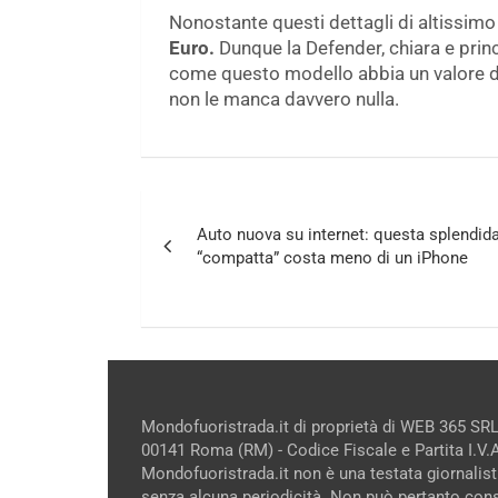
Nonostante questi dettagli di altissimo l
Euro.
Dunque la Defender, chiara e princi
come questo modello abbia un valore di 
non le manca davvero nulla.
Navigazione
Auto nuova su internet: questa splendid
articoli
“compatta” costa meno di un iPhone
Mondofuoristrada.it di proprietà di WEB 365 SRL
00141 Roma (RM) - Codice Fiscale e Partita I.V
Mondofuoristrada.it non è una testata giornalist
senza alcuna periodicità. Non può pertanto cons