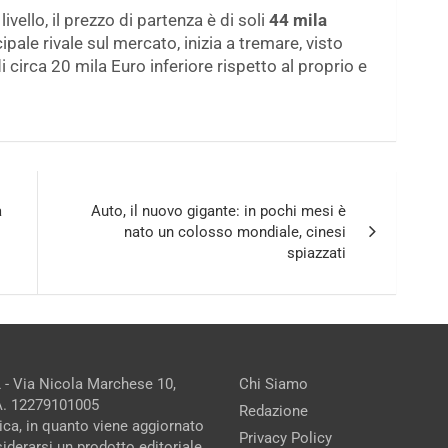
ivello, il prezzo di partenza è di soli
44 mila
pale rivale sul mercato, inizia a tremare, visto
circa 20 mila Euro inferiore rispetto al proprio e
a
Auto, il nuovo gigante: in pochi mesi è
nato un colosso mondiale, cinesi
spiazzati
 - Via Nicola Marchese 10,
Chi Siamo
.A. 12279101005
Redazione
ica, in quanto viene aggiornato
Privacy Policy
iderarsi un prodotto editoriale