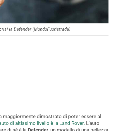
 crisi la Defender (MondoFuoristrada)
a maggiormente dimostrato di poter essere al
auto di altissimo livello è la Land Rover.
L’auto
are di sé è la
Defender,
un modello di una bellezza