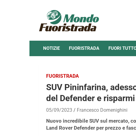
Skip
to
content
NOTIZIE
FUORISTRADA
FUORI TUTT
FUORISTRADA
SUV Pininfarina, adesso 
del Defender e risparmi
05/09/2023
Francesco Domenighini
Nuovo incredibile SUV sul mercato, con 
Land Rover Defender per prezzo e fasc