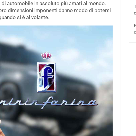
 di automobile in assoluto più amati al mondo.
T
e loro dimensioni imponenti danno modo di potersi
d
uando si è al volante.
F
d