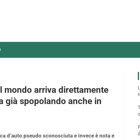
O
el mondo arriva direttamente
L
m
sta già spopolando anche in
T
c
F
i
a d’auto pseudo sconosciuta e invece è nota e