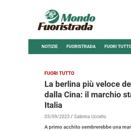
Skip
to
content
NOTIZIE
FUORISTRADA
FUORI TUTT
FUORI TUTTO
La berlina più veloce d
dalla Cina: il marchio 
Italia
03/09/2023
Sabrina Uccello
A primo acchito sembrerebbe una marc