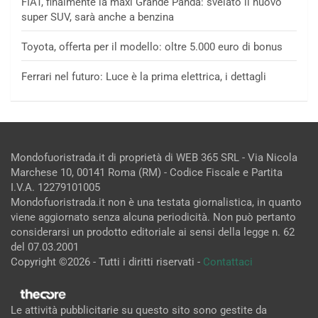
FIAT, finalmente la maxi Grande Panda: svelato il nuovo
super SUV, sarà anche a benzina
Toyota, offerta per il modello: oltre 5.000 euro di bonus
Ferrari nel futuro: Luce è la prima elettrica, i dettagli
Mondofuoristrada.it di proprietà di WEB 365 SRL - Via Nicola
Marchese 10, 00141 Roma (RM) - Codice Fiscale e Partita
I.V.A. 12279101005
Mondofuoristrada.it non è una testata giornalistica, in quanto
viene aggiornato senza alcuna periodicità. Non può pertanto
considerarsi un prodotto editoriale ai sensi della legge n. 62
del 07.03.2001
Copyright ©2026 - Tutti i diritti riservati -
Contattaci
Le attività pubblicitarie su questo sito sono gestite da