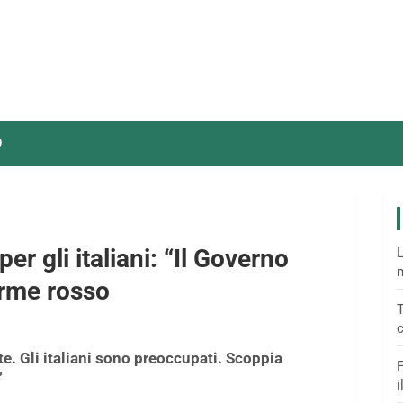
O
er gli italiani: “Il Governo
L
m
arme rosso
T
c
e. Gli italiani sono preoccupati. Scoppia
F
”
i