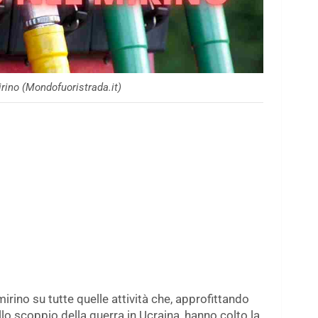
rino (Mondofuoristrada.it)
mirino su tutte quelle attività che, approfittando
allo scoppio della guerra in Ucraina, hanno colto la