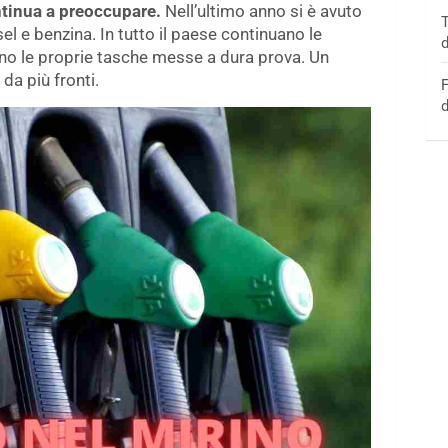
ontinua a preoccupare.
Nell’ultimo anno si è avuto
T
l e benzina. In tutto il paese continuano le
d
ono le proprie tasche messe a dura prova. Un
da più fronti.
F
d