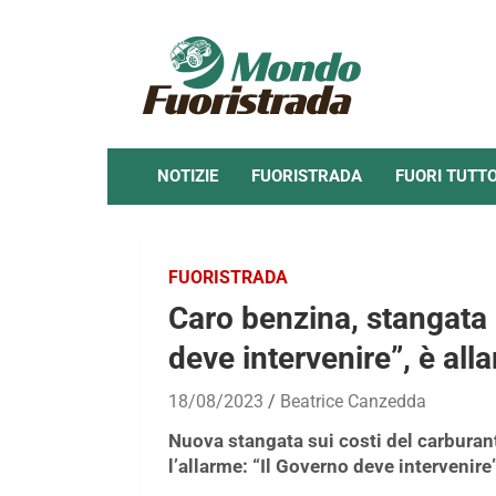
Skip
to
content
NOTIZIE
FUORISTRADA
FUORI TUTT
FUORISTRADA
Caro benzina, stangata p
deve intervenire”, è all
18/08/2023
Beatrice Canzedda
Nuova stangata sui costi del carburant
l’allarme: “Il Governo deve intervenire