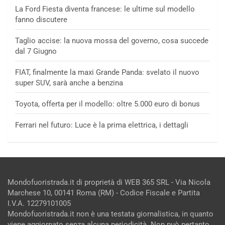
La Ford Fiesta diventa francese: le ultime sul modello
fanno discutere
Taglio accise: la nuova mossa del governo, cosa succede
dal 7 Giugno
FIAT, finalmente la maxi Grande Panda: svelato il nuovo
super SUV, sarà anche a benzina
Toyota, offerta per il modello: oltre 5.000 euro di bonus
Ferrari nel futuro: Luce è la prima elettrica, i dettagli
Mondofuoristrada.it di proprietà di WEB 365 SRL - Via Nicola
Marchese 10, 00141 Roma (RM) - Codice Fiscale e Partita
I.V.A. 12279101005
Mondofuoristrada.it non è una testata giornalistica, in quanto
viene aggiornato senza alcuna periodicità. Non può pertanto