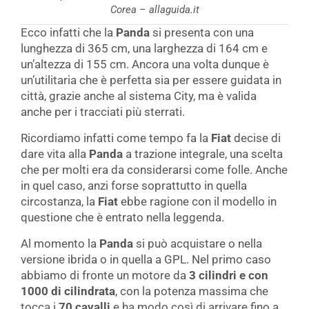
Corea – allaguida.it
Ecco infatti che la
Panda
si presenta con una
lunghezza di 365 cm, una larghezza di 164 cm e
un’altezza di 155 cm. Ancora una volta dunque è
un’utilitaria che è perfetta sia per essere guidata in
città, grazie anche al sistema City, ma è valida
anche per i tracciati più sterrati.
Ricordiamo infatti come tempo fa la
Fiat
decise di
dare vita alla
Panda
a trazione integrale, una scelta
che per molti era da considerarsi come folle. Anche
in quel caso, anzi forse soprattutto in quella
circostanza, la
Fiat
ebbe ragione con il modello in
questione che è entrato nella leggenda.
Al momento la
Panda
si può acquistare o nella
versione ibrida o in quella a GPL. Nel primo caso
abbiamo di fronte un motore da
3 cilindri e con
1000 di cilindrata
, con la potenza massima che
tocca i
70 cavalli
e ha modo così di arrivare fino a