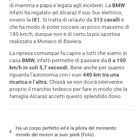
di mamma e papà è legata agli incidenti. La
BMW
infatti ha regalato ad Alcaraz il suo Suv elettrico,
ovvero la
iX1
. Si tratta di un’auto da
313 cavalli
e
che ha modo di poter toccare un picco massimo di
180 km/h, dunque non è di certo la più sportiva
realizzata a Monaco di Baviera.
La ripresa comunque fa capire a tutti che siamo in
casa
BMW,
infatti permette di passare da
0 a 100
km/h in soli 5,7 secondi.
Bene anche per quanto
riguarda l’autonomia con i suoi
440 km tra una
ricarica e l’altra.
Chissà se non dovrà intervenire
proprio il marchio tedesco per fare in modo che la
famiglia Alcaraz accetti questo splendido dono.
Navigazione
Ha un corpo perfetto ed è la pilota del momento:
articoli
mondo dei motori ai suoi piedi (Foto)