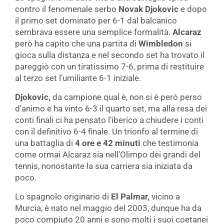
contro il fenomenale serbo
Novak Djokovic
e dopo
il primo set dominato per 6-1 dal balcanico
sembrava essere una semplice formalità.
Alcaraz
però ha capito che una partita di
Wimbledon
si
gioca sulla distanza e nel secondo set ha trovato il
pareggiò con un tiratissimo 7-6, prima di restituire
al terzo set l’umiliante 6-1 iniziale.
Djokovic,
da campione qual è, non si è però perso
d’animo e ha vinto 6-3 il quarto set, ma alla resa dei
conti finali ci ha pensato l’iberico a chiudere i conti
con il definitivo 6-4 finale. Un trionfo al termine di
una battaglia di
4 ore e 42 minuti
che testimonia
come ormai Alcaraz sia nell’Olimpo dei grandi del
tennis, nonostante la sua carriera sia iniziata da
poco.
Lo spagnolo originario di
El Palmar,
vicino a
Murcia, è nato nel maggio del 2003, dunque ha da
poco compiuto 20 anni e sono molti i suoi coetanei