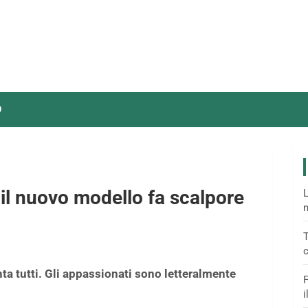
O
: il nuovo modello fa scalpore
L
m
T
c
ta tutti. Gli appassionati sono letteralmente
F
i