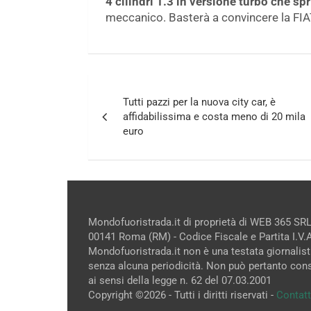
4 cilindri 1.3 in versione turbo che s
meccanico. Basterà a convincere la FIAT 
Navigazione
Tutti pazzi per la nuova city car, è
articoli
affidabilissima e costa meno di 20 mila
euro
Mondofuoristrada.it di proprietà di WEB 365 SRL
00141 Roma (RM) - Codice Fiscale e Partita I.V
Mondofuoristrada.it non è una testata giornalist
senza alcuna periodicità. Non può pertanto cons
ai sensi della legge n. 62 del 07.03.2001
Copyright ©2026 - Tutti i diritti riservati -
Contatt