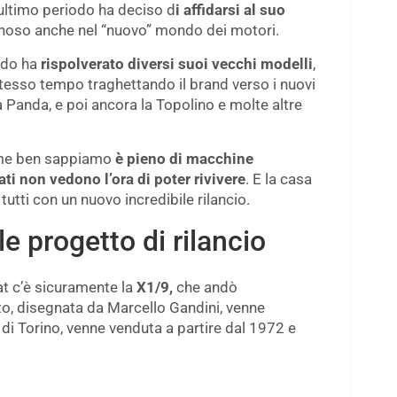
ultimo periodo ha deciso d
i affidarsi al suo
noso anche nel “nuovo” mondo dei motori.
odo ha
rispolverato diversi suoi vecchi modelli
,
tesso tempo traghettando il brand verso i nuovi
la Panda, e poi ancora la Topolino e molte altre
ome ben sappiamo
è pieno di macchine
ti non vedono l’ora di poter rivivere
. E la casa
utti con un nuovo incredibile rilancio.
le progetto di rilancio
iat c’è sicuramente la
X1/9,
che andò
uto, disegnata da Marcello Gandini, venne
 di Torino, venne venduta a partire dal 1972 e