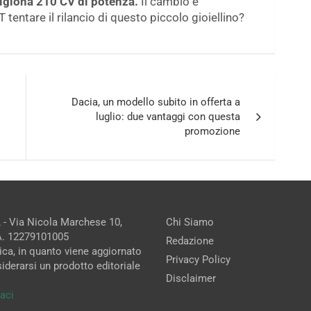
prigiona 210 CV di potenza.
Il cambio è
tentare il rilancio di questo piccolo gioiellino?
Dacia, un modello subito in offerta a
luglio: due vantaggi con questa
promozione
 - Via Nicola Marchese 10,
Chi Siamo
.A. 12279101005
Redazione
ica, in quanto viene aggiornato
Privacy Policy
iderarsi un prodotto editoriale
Disclaimer
aci