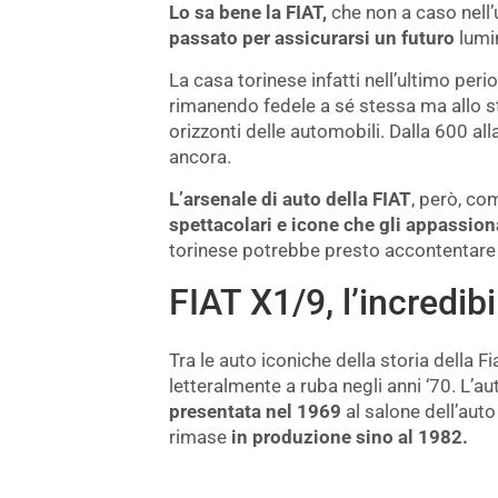
Lo sa bene la FIAT,
che non a caso nell’
passato per assicurarsi un futuro
lumi
La casa torinese infatti nell’ultimo peri
rimanendo fedele a sé stessa ma allo s
orizzonti delle automobili. Dalla 600 al
ancora.
L’arsenale di auto della FIAT
, però, c
spettacolari e icone che gli appassiona
torinese potrebbe presto accontentare t
FIAT X1/9, l’incredibi
Tra le auto iconiche della storia della F
letteralmente a ruba negli anni ‘70. L’a
presentata nel 1969
al salone dell’auto
rimase
in produzione sino al 1982.