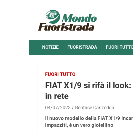
Skip
to
content
NOTIZIE
FUORISTRADA
FUORI TUTT
FUORI TUTTO
FIAT X1/9 si rifà il look
in rete
04/07/2023
Beatrice Canzedda
Il nuovo modello della FIAT X1/9 incan
impazziti, è un vero gioiellino