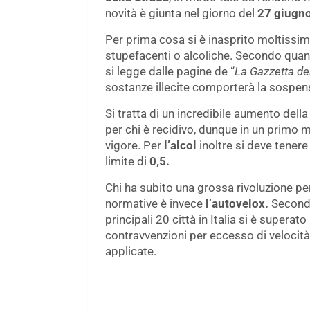
novità è giunta nel giorno del
27 giugno
Per prima cosa si è inasprito moltissimo
stupefacenti o alcoliche. Secondo quan
si legge dalle pagine de “
La Gazzetta del
sostanze illecite comporterà la sospens
Si tratta di un incredibile aumento dell
per chi è recidivo, dunque in un primo 
vigore. Per
l’alcol
inoltre si deve tenere
limite di
0,5.
Chi ha subito una grossa rivoluzione pe
normative è invece
l’autovelox.
Secondo
principali 20 città in Italia si è supera
contravvenzioni per eccesso di velocit
applicate.