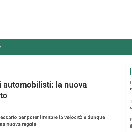
O
i automobilisti: la nuova
L
m
tto
T
c
ssario per poter limitare la velocità e dunque
F
 una nuova regola.
i