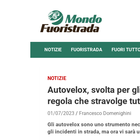
Skip
to
content
NOTIZIE
FUORISTRADA
FUORI TUTT
NOTIZIE
Autovelox, svolta per gl
regola che stravolge tu
01/07/2023
Francesco Domenighini
Gli autovelox sono uno strumento nece
gli incidenti in strada, ma ora vi sarà