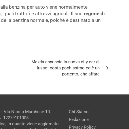
 alla benzina per auto viene normalmente
 quali trattori e attrezzi agricoli. Il suo
regime di
o della benzina normale, poiché è destinato a un
Mazda annuncia la nuova city car di
lusso: costa pochissimo ed è un
portento, che affare
 - Via Nicola Marchese 10,
Chi Siamo
.A. 12279101005
Redazione
ica, in quanto viene aggiornato
Privacy Policy