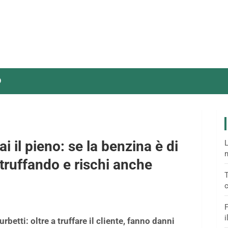
O
i il pieno: se la benzina è di
L
m
 truffando e rischi anche
T
c
F
i
rbetti: oltre a truffare il cliente, fanno danni