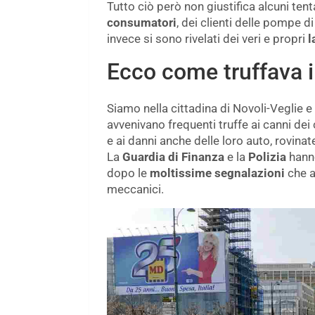
Tutto ciò però non giustifica alcuni tentat
consumatori
, dei clienti delle pompe d
invece si sono rivelati dei veri e propri
l
Ecco come truffava i 
Siamo nella cittadina di Novoli-Veglie e q
avvenivano frequenti truffe ai canni dei
e ai danni anche delle loro auto, rovin
La
Guardia di Finanza
e la
Polizia
hanno
dopo le
moltissime segnalazioni
che ar
meccanici.