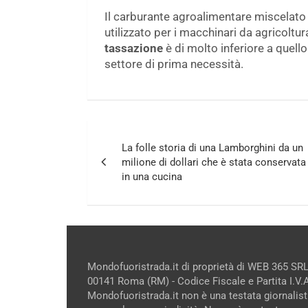
Il carburante agroalimentare miscelato
utilizzato per i macchinari da agricoltura,
tassazione
è di molto inferiore a quell
settore di prima necessità.
Navigazione
La folle storia di una Lamborghini da un
articoli
milione di dollari che è stata conservata
in una cucina
Mondofuoristrada.it di proprietà di WEB 365 SRL
00141 Roma (RM) - Codice Fiscale e Partita I.V
Mondofuoristrada.it non è una testata giornalist