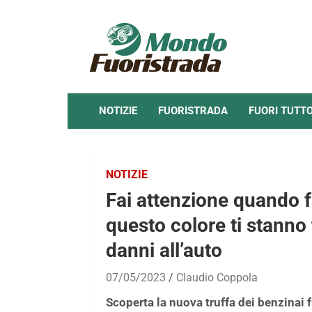
Skip
to
content
NOTIZIE
FUORISTRADA
FUORI TUTT
NOTIZIE
Fai attenzione quando fa
questo colore ti stanno
danni all’auto
07/05/2023
Claudio Coppola
Scoperta la nuova truffa dei benzinai fu