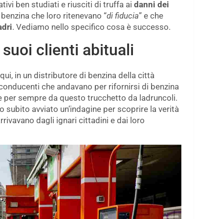
ivi ben studiati e riusciti di truffa ai
danni dei
i benzina che loro ritenevano “
di fiducia
” e che
adri
. Vediamo nello specifico cosa è successo.
suoi clienti abituali
ui, in un distributore di benzina della città
 conducenti che andavano per rifornirsi di benzina
ate per sempre da questo trucchetto da ladruncoli.
 subito avviato un’indagine per scoprire la verità
rivavano dagli ignari cittadini e dai loro