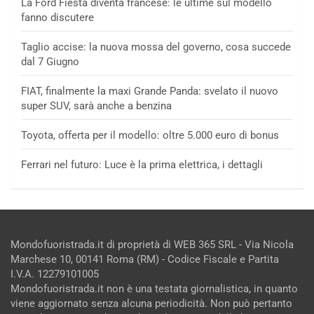
La Ford Fiesta diventa francese: le ultime sul modello
fanno discutere
Taglio accise: la nuova mossa del governo, cosa succede
dal 7 Giugno
FIAT, finalmente la maxi Grande Panda: svelato il nuovo
super SUV, sarà anche a benzina
Toyota, offerta per il modello: oltre 5.000 euro di bonus
Ferrari nel futuro: Luce è la prima elettrica, i dettagli
Mondofuoristrada.it di proprietà di WEB 365 SRL - Via Nicola
Marchese 10, 00141 Roma (RM) - Codice Fiscale e Partita
I.V.A. 12279101005
Mondofuoristrada.it non è una testata giornalistica, in quanto
viene aggiornato senza alcuna periodicità. Non può pertanto