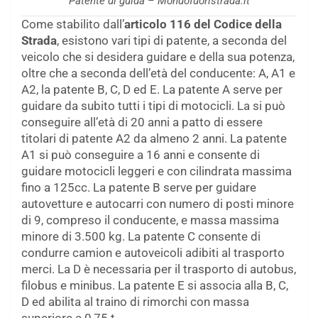
Patente di guida – Mondofuoristrada.it
Come stabilito dall’
articolo 116 del Codice della
Strada
, esistono vari tipi di patente, a seconda del
veicolo che si desidera guidare e della sua potenza,
oltre che a seconda dell’età del conducente: A, A1 e
A2, la patente B, C, D ed E. La patente A serve per
guidare da subito tutti i tipi di motocicli. La si può
conseguire all’età di 20 anni a patto di essere
titolari di patente A2 da almeno 2 anni. La patente
A1 si può conseguire a 16 anni e consente di
guidare motocicli leggeri e con cilindrata massima
fino a 125cc. La patente B serve per guidare
autovetture e autocarri con numero di posti minore
di 9, compreso il conducente, e massa massima
minore di 3.500 kg. La patente C consente di
condurre camion e autoveicoli adibiti al trasporto
merci. La D è necessaria per il trasporto di autobus,
filobus e minibus. La patente E si associa alla B, C,
D ed abilita al traino di rimorchi con massa