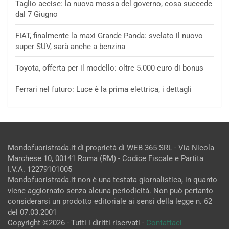
Taglio accise: la nuova mossa del governo, cosa succede
dal 7 Giugno
FIAT, finalmente la maxi Grande Panda: svelato il nuovo
super SUV, sarà anche a benzina
Toyota, offerta per il modello: oltre 5.000 euro di bonus
Ferrari nel futuro: Luce è la prima elettrica, i dettagli
Mondofuoristrada.it di proprietà di WEB 365 SRL - Via Nicola
Marchese 10, 00141 Roma (RM) - Codice Fiscale e Partita
I.V.A. 12279101005
Mondofuoristrada.it non è una testata giornalistica, in quanto
viene aggiornato senza alcuna periodicità. Non può pertanto
considerarsi un prodotto editoriale ai sensi della legge n. 62
del 07.03.2001
Copyright ©2026 - Tutti i diritti riservati -
Contattaci