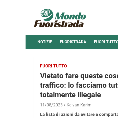
Skip
to
content
NOTIZIE
FUORISTRADA
FUORI TUTT
FUORI TUTTO
Vietato fare queste cos
traffico: lo facciamo tu
totalmente illegale
11/08/2023
Keivan Karimi
La lista di azioni da evitare e compo