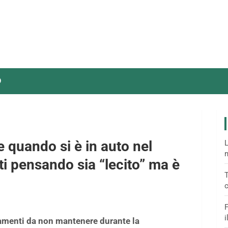
O
e quando si è in auto nel
L
m
tti pensando sia “lecito” ma è
T
c
F
i
rtamenti da non mantenere durante la