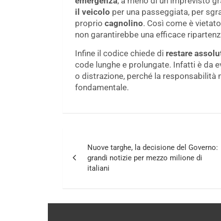
emergenza
, a meno di un imprevisto g
il veicolo
per una passeggiata, per sgra
proprio
cagnolino
. Così come è vietat
non garantirebbe una efficace ripartenza
Infine il codice chiede di
restare assolu
code lunghe e prolungate. Infatti è da
o distrazione, perché la responsabilità
fondamentale.
Navigazione
Nuove targhe, la decisione del Governo:
articoli
grandi notizie per mezzo milione di
italiani