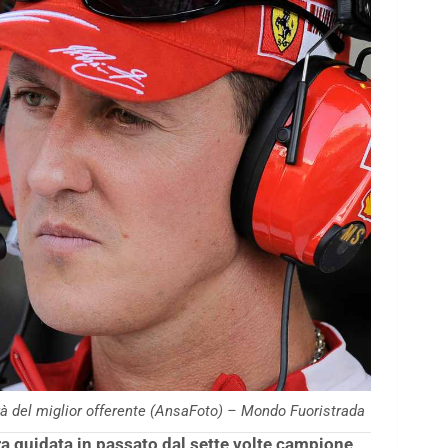
 del miglior offerente (AnsaFoto) – Mondo Fuoristrada
ra guidata in passato dal sette volte campione