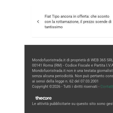
Navigazione
Fiat Tipo ancora in offerta: che sconto
articoli
con la rottamazione, il prezzo scende di
tantissimo
Mondofuoristrada.it di proprietà di WEB 365 SRL
00141 Roma (RM) - Codice Fiscale e Partita I.V
Mondofuoristrada.it non è una testata giornalist
senza alcuna periodicità. Non può pertanto cons
ai sensi della legge n. 62 del 07.03.2001
Copyright ©2026 - Tutti i diritti riservati -
Contatt
Le attività pubblicitarie su questo sito sono ge