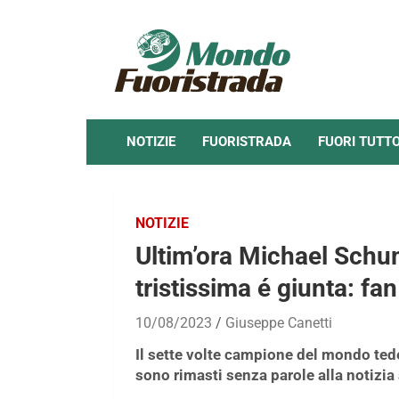
Skip
to
content
NOTIZIE
FUORISTRADA
FUORI TUTT
NOTIZIE
Ultim’ora Michael Schu
tristissima é giunta: fa
10/08/2023
Giuseppe Canetti
Il sette volte campione del mondo ted
sono rimasti senza parole alla notizia