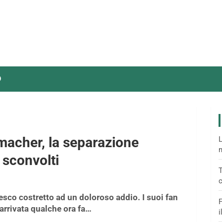
O
macher, la separazione
L
m
n sconvolti
T
c
esco costretto ad un doloroso addio. I suoi fan
F
 arrivata qualche ora fa…
i