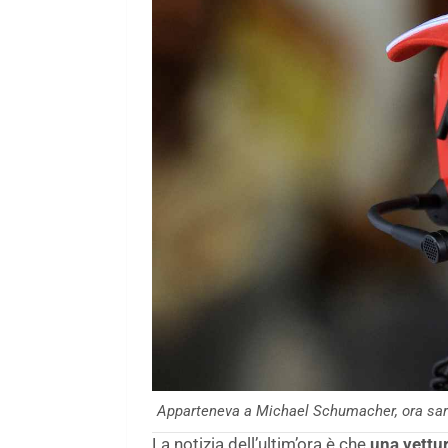
Apparteneva a Michael Schumacher, ora sarà
La notizia dell’ultim’ora è che
una vettu