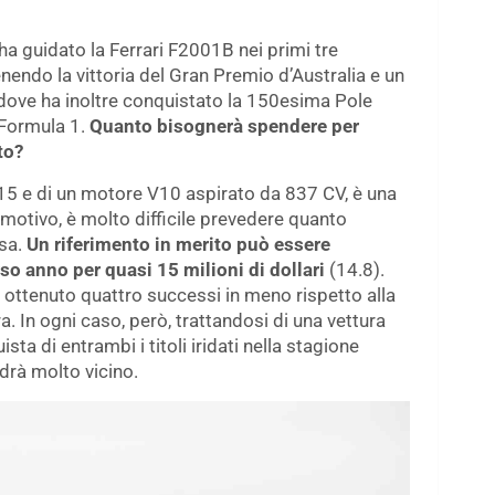
a guidato la Ferrari F2001B nei primi tre
endo la vittoria del Gran Premio d’Australia e un
 dove ha inoltre conquistato la 150esima Pole
a Formula 1.
Quanto bisognerà spendere per
to?
215 e di un motore V10 aspirato da 837 CV, è una
e motivo, è molto difficile prevedere quanto
asa.
Un riferimento in merito può essere
o anno per quasi 15 milioni di dollari
(14.8).
 ottenuto quattro successi in meno rispetto alla
a. In ogni caso, però, trattandosi di una vettura
ta di entrambi i titoli iridati nella stagione
ndrà molto vicino.