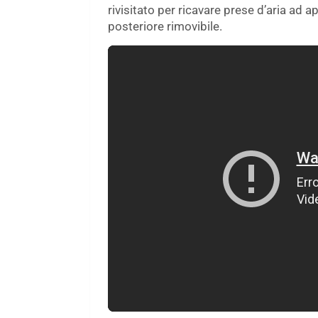
rivisitato per ricavare prese d’aria ad
posteriore rimovibile.