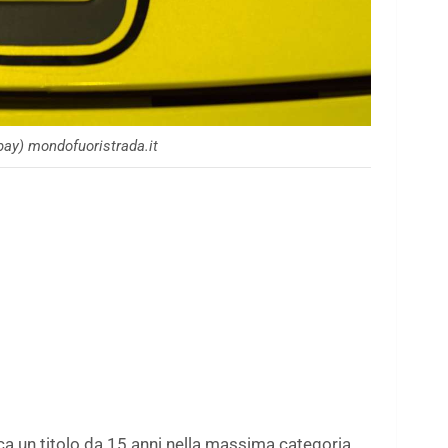
abay) mondofuoristrada.it
a un titolo da 15 anni nella massima categoria