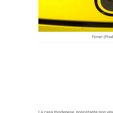
Ferrari (Pix
La casa modenese, nonostante non vinc