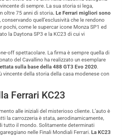
vincente di sempre. La sua storia si lega,
n oltre 75 anni di storia
. Le Ferrari migliori sono
, conservando quell’esclusività che le rendono
er pochi, come le supercar icone Monza SP1 ed
pato la Daytona SP3 e la KC23 di cui vi
 one-off spettacolare. La firma è sempre quella di
ionato del Cavallino ha realizzato un esemplare
gettata sulla base della 488 GT3 Evo 2020
.
iù vincente della storia della casa modenese con
lla Ferrari KC23
mento alle iniziali del misterioso cliente. L’auto è
atti la carrozzeria è stata, aerodinamicamente,
di tutto il mondo. Solitamente determinati
areggiano nelle Finali Mondiali Ferrari.
La KC23