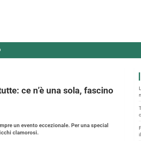
O
 tutte: ce n’è una sola, fascino
L
m
T
c
empre un evento eccezionale. Per una special
F
picchi clamorosi.
i